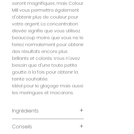
seront magnifiques, mais Colour
Mill vous permettra également
d'obtenir plus de couleur pour
votre argent. La concentration
élevée signifie que vous utilisez
beaucoup moins que vous ne le
feriez normalement pour obtenir
des résultats encore plus
brillants et colorés. Vous n'avez
besoin que d'une toute petite
goutte à la fois pour obtenir la
teinte souhaitée.
Idéal pour le glaçage mais aussi
les meringues et macarons.
Ingrédients
eau, colorant : E102 tartrazine,
Conseils
E133 bleu brillant FCF, E172