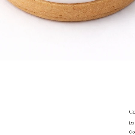
Co
La
Co