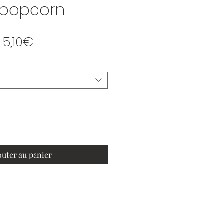
 popcorn
Prix promotionnel
e
5,10€
outer au panier