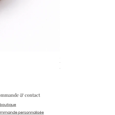
Colour Mill Aqua Blend Sea Mi
Prix
6,20 €
mmande & contact
 boutique
mmande personnalisée