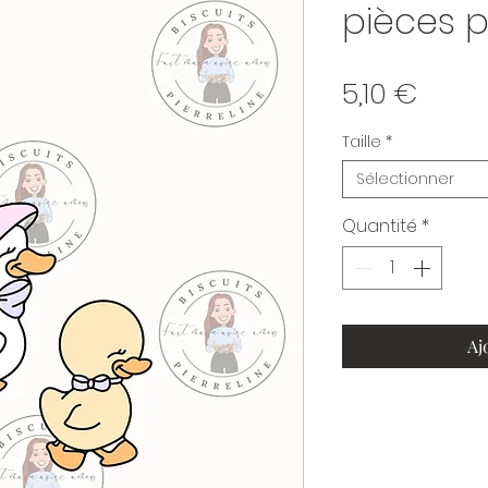
pièces p
Prix
5,10 €
Taille
*
Sélectionner
Quantité
*
Aj