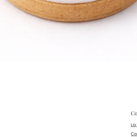
Co
La
Co