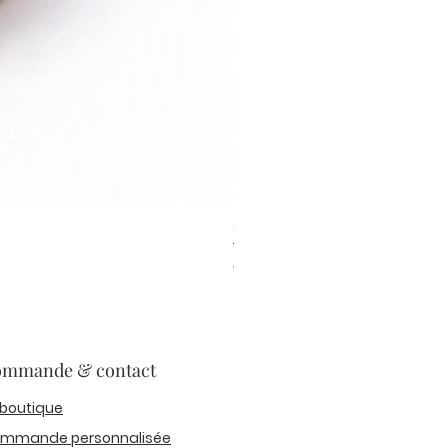
Colour Mill Aqua Blend Sea Mi
Prix
6,20 €
mmande & contact
 boutique
mmande personnalisée