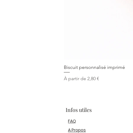
Biscuit personnalisé imprimé
Prix promotionnel
À partir de
2,80 €
Infos utiles
FAQ
A Propos