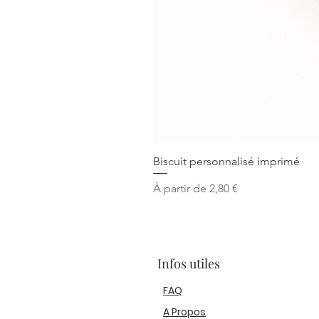
Biscuit personnalisé imprimé
Prix promotionnel
À partir de
2,80 €
Infos utiles
FAQ
A Propos