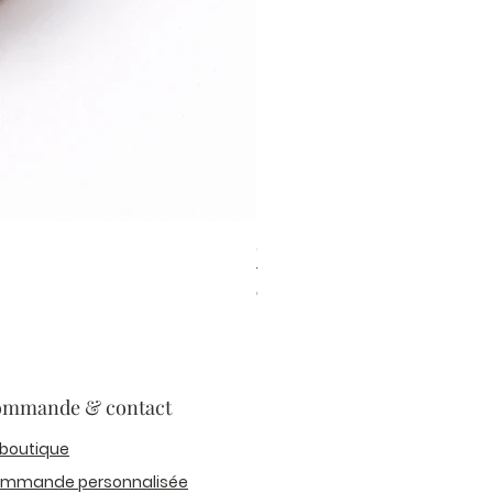
Colour Mill Aqua Blend Sea Mi
Prix
6,20 €
mmande & contact
 boutique
mmande personnalisée