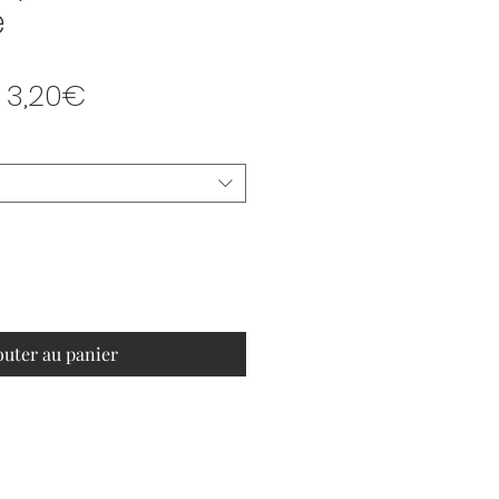
e
Prix promotionnel
e
3,20€
outer au panier