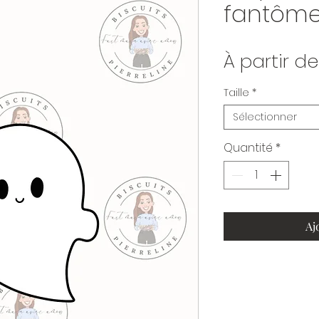
fantôm
À partir d
Taille
*
Sélectionner
Quantité
*
Aj