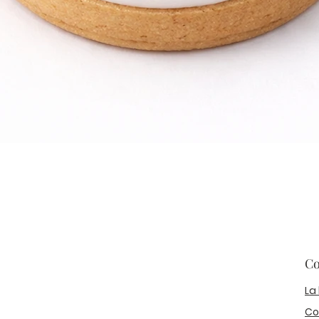
Co
La
Co