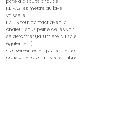
pâte à biscuits chaude
NE PAS les mettre au lave-
vaisselle
ÉVITER tout contact avec la
chaleur, sous peine de les voir
se déformer (la lumière du soleil
également).
Conserver les emporte-pièces
dans un endroit frais et sombre.
Articles similaires
Nouveauté