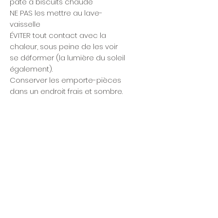
pâte à biscuits chaude
NE PAS les mettre au lave-
vaisselle
ÉVITER tout contact avec la
chaleur, sous peine de les voir
se déformer (la lumière du soleil
également).
Conserver les emporte-pièces
dans un endroit frais et sombre.
Articles similaires
Nouveauté