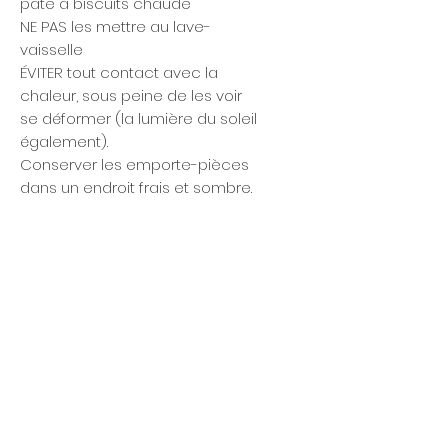
pâte à biscuits chaude
NE PAS les mettre au lave-
vaisselle
ÉVITER tout contact avec la
chaleur, sous peine de les voir
se déformer (la lumière du soleil
également).
Conserver les emporte-pièces
dans un endroit frais et sombre.
Articles similaires
Nouveauté