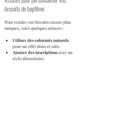
biscuits de baptême
Pour rendre vos biscuits encore plus 
uniques, voici quelques astuces :
Utilisez des colorants naturels
pour un effet doux et sain.
Ajoutez des inscriptions
 avec un 
stylo alimentaire.
Associez plusieurs formes
 pour 
créer des compositions originales.
Emballage personnalisé
 : sachets 
transparents avec rubans et 
étiquettes.
Jouez sur les textures
 : mélangez 
glaçage lisse et sucre glace.
Ces petits détails font toute la 